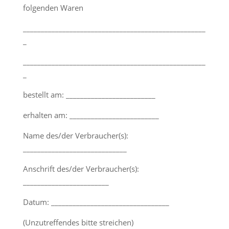
folgenden Waren
___________________________________________________
_
___________________________________________________
_
bestellt am: _________________________
erhalten am: _________________________
Name des/der Verbraucher(s):
_____________________________
Anschrift des/der Verbraucher(s):
________________________
Datum: _________________________________
(Unzutreffendes bitte streichen)