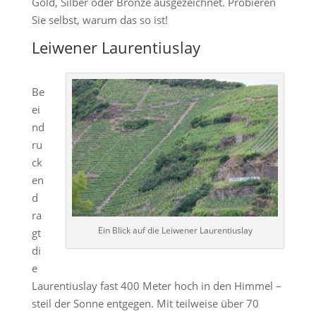
Gold, Silber oder Bronze ausgezeichnet. Probieren
Sie selbst, warum das so ist!
Leiwener Laurentiuslay
Be
ei
nd
ru
ck
en
d
ra
Ein Blick auf die Leiwener Laurentiuslay
gt
di
e
Laurentiuslay fast 400 Meter hoch in den Himmel –
steil der Sonne entgegen. Mit teilweise über 70