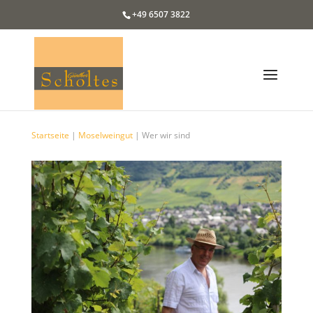
+49 6507 3822
Startseite
|
Moselweingut
|
Wer wir sind