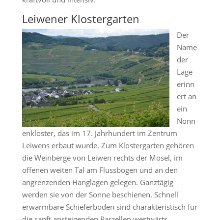
Leiwener Klostergarten
Der
Name
der
Lage
erinn
ert an
ein
Nonn
enkloster, das im 17. Jahrhundert im Zentrum
Leiwens erbaut wurde. Zum Klostergarten gehören
die Weinberge von Leiwen rechts der Mosel, im
offenen weiten Tal am Flussbogen und an den
angrenzenden Hanglagen gelegen. Ganztägig
werden sie von der Sonne beschienen. Schnell
erwärmbare Schieferböden sind charakteristisch für
die sanft ansteigenden Parzellen westwärts,