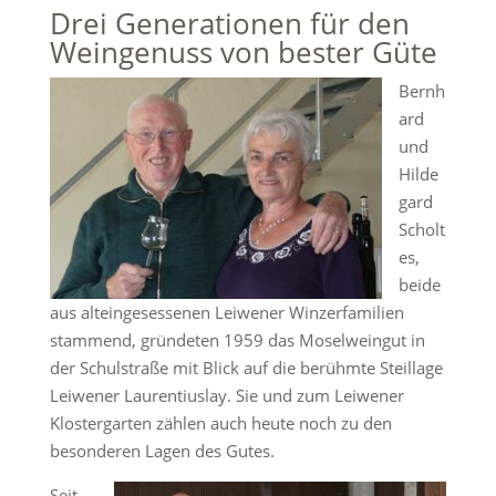
Drei Generationen für den
Weingenuss von bester Güte
Bernh
ard
und
Hilde
gard
Scholt
es,
beide
aus alteingesessenen Leiwener Winzerfamilien
stammend, gründeten 1959 das Moselweingut in
der Schulstraße mit Blick auf die berühmte Steillage
Leiwener Laurentiuslay. Sie und zum Leiwener
Klostergarten zählen auch heute noch zu den
besonderen Lagen des Gutes.
Seit